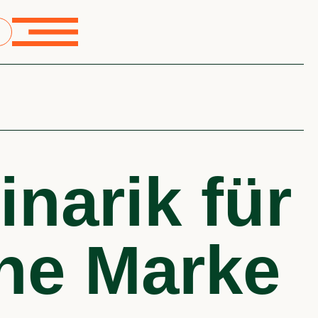
inarik für
ine Marke