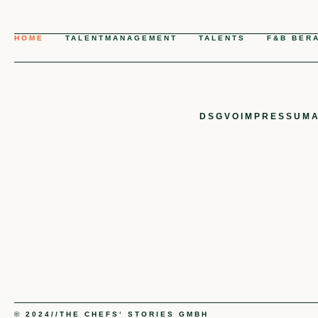
HOME
TALENTMANAGEMENT
TALENTS
F&B BER
DSGVO
IMPRESSUM
© 2024//
THE CHEFS‘ STORIES GMBH