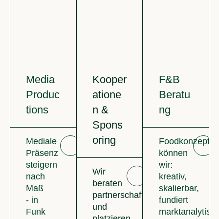
Media
Kooper
F&B
Produc
atione
Beratu
tions
n &
ng
Spons
oring
Mediale
Foodkonzepte
Präsenz
können
steigern
wir:
Wir
nach
kreativ,
beraten
Maß
skalierbar,
partnerschaftliche
- in
fundiert
und
Funk
marktanalytisc
platzieren