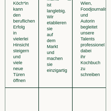
Köch*in
Wien,
ist
kann
Foodjournalisti
langlebig.
den
und
Wir
beruflichen
Autorin
etablieren
Erfolg
begleitet
sie
in
unsere
auf
vielerlei
Talents
dem
Hinsicht
professionel
Markt
steigern
dabei
und
und
ihr
machen
viele
Kochbuch
sie
neue
zu
einzigartig
Türen
schreiben
öffnen