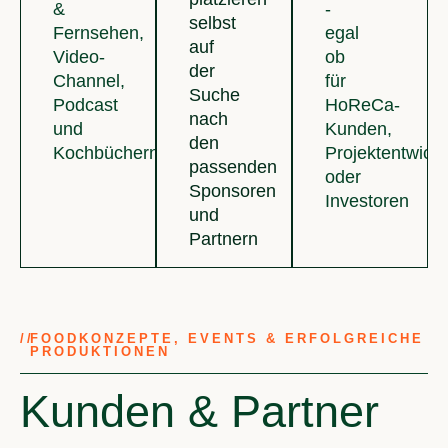
&
-
selbst
Fernsehen,
egal
auf
Video-
ob
der
Channel,
für
Suche
Podcast
HoReCa-
nach
und
Kunden,
den
Kochbüchern
Projektentwickl
passenden
oder
Sponsoren
Investoren
und
Partnern
//
FOODKONZEPTE, EVENTS & ERFOLGREICHE
PRODUKTIONEN
Kunden & Partner