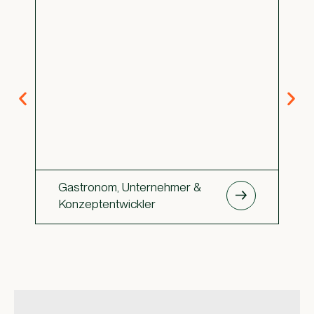
Gastronom, Unternehmer &
Au
Konzeptentwickler
Ga