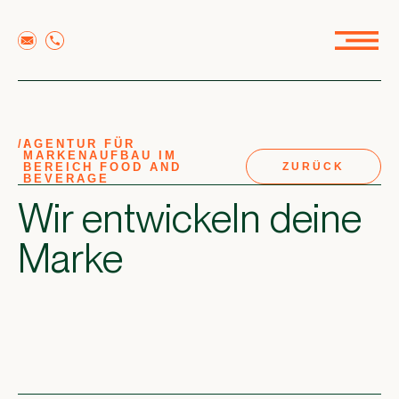
//
AGENTUR FÜR
MARKENAUFBAU IM
BEREICH FOOD AND
ZURÜCK
BEVERAGE
Wir entwickeln deine
Marke