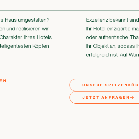
es Haus umgestalten?
Exzellenz bekannt sin
en und realisieren wir
Ihr Hotel einzigartig 
Charakter Ihres Hotels
oder authentische Thai
ntelligentesten Köpfen
Ihr Objekt an, sodass I
erfolgreich ist. Auf W
EN
UNSERE SPITZENKÖ
JETZT ANFRAGEN