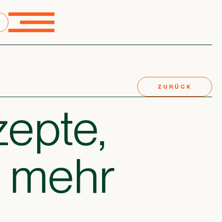
ZURÜCK
zepte,
d mehr