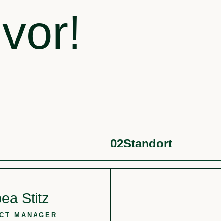
 vor!
02
Standort
ea Stitz
CT MANAGER